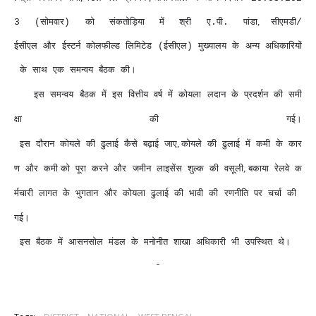
सोमवार
को
संकतोड़िया
में
श्री
ए
पी
पांडा
,
सीएमडी
3 (
)
.
.
/
ईसीएल
और
ईस्टर्न
कोलफील्ड
लिमिटेड
ईसीएल
मुख्यालय
के
अन्य
अधिकारियों
(
)
के
साथ
एक
समन्वय
बैठक
की।
इस
समन्वय
बैठक
में
इस
वित्तीय
वर्ष
में
कोयला
लदान
के
प्रदर्शन
की
समी
क्षा
की
गई।
इस
दौरान
कोयले
की
ढुलाई
कैसे
बढ़ाई
जाए
,
कोयले
की
ढुलाई
में
कमी
के
कार
ण
और
कमी
को
पूरा
करने
और
जमीन
लाइसेंस
शुल्क
की
वसूली
,
बकाया
रेलवे
क
र्मचारी
लागत
के
भुगतान
और
कोयला
ढुलाई
की
भावी
की
रणनीति
पर
चर्चा
की
गई।
इस
बैठक
में
आसनसोल
मंडल
के
मनोनीत
शाखा
अधिकारी
भी
उपस्थित
थे।