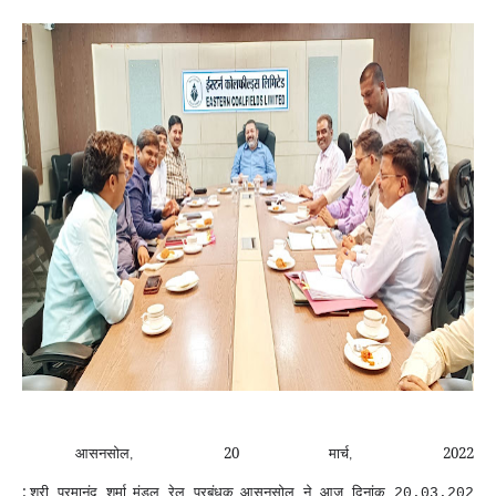
20
2022
आसनसोल
मार्च
,
,
:
श्री
परमानंद
शर्मा
,
मंडल
रेल
प्रबंधक
,
आसनसोल
ने
आज
दिनांक
20.03.202