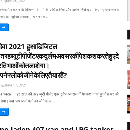
June 20, 2021
 मंडल के विभिन्न विभागों के अधिकारियों और कर्मचारियों द्वारा किए गए प्रशंसनीय
स्वरूप श्री सुमित सरकार , मंडल रेल …
e
दिवा 2021 हुआडिजिटल
रहब्यूटीपीजेंटएकदुर्लभअवसरकीपेशकशकरतेहुएदे
रतिभाओंकोतलाशेगा।
नेफ्लोकोजीनेकेलिएतैयारहैं?
June 17, 2021
ice : हर साल की तरह ब्यूटी पीजेंट एक दुर्लभ अवसर की पेशकश करते हुए देश भर की
ाशेगा। क्या आप अपने फ्लो को जीने के ल…
e
ne-laden 407 van and LPG tanker