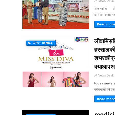
News Desk
आसनसोल : आसनसोल
कार्य के मान्यता 
Read mor
लीवामिस
WEST BENGAL
हरसालकीत
शभरकीप्
क्याआपअप
News Desk
today news serv
प्रतिभाओं को तल
Read mor
medici