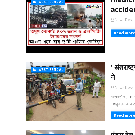
WEST BENGAL
accide
News Desk
Read mor
‘ अंतराष
WEST BENGAL
ने
News Desk
आसनसोल , 10 जून
’ अनुपालन के क्
Read mor
मंडल रेल 