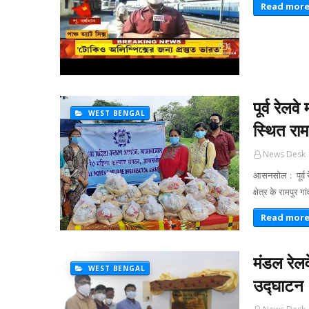
Read mor
पूर्व रे
WEST BENGAL
स्थित रामप
News Desk
आसनसोल : पूर्व
क्षेत्र के रामपुर 
Read mor
मंडल रेल
WEST BENGAL
उद्घाटन