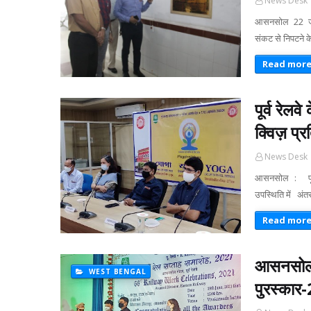
News Desk
आसनसोल 22 जून 
संकट से निपटने क
Read mor
पूर्व रे
क्विज़ प
News Desk
आसनसोल : पूर्व
उपस्थिति में अं
Read mor
आसनसोल मं
WEST BENGAL
पुरस्कार