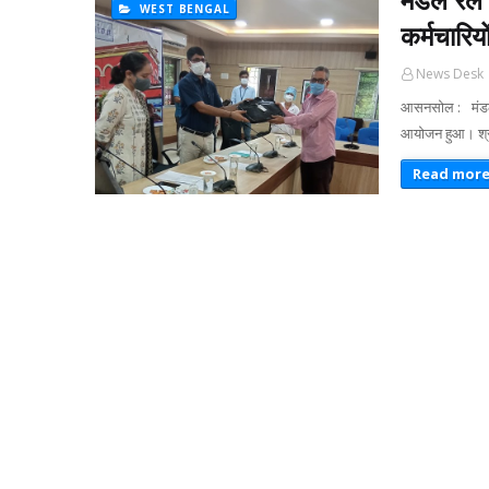
WEST BENGAL
कर्मचारिय
News Desk
आसनसोल : मंडल 
आयोजन हुआ। श्र
Read mor