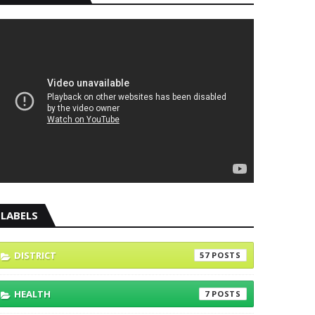
LABELS
DISTRICT
57
HEALTH
7